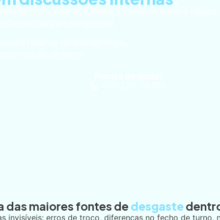
m dinheiro, elimina falhas humanas no troco e regista
ações de caixa em tempo real.
volta a focar-se no atendimento.
tema trata do dinheiro.
Precisa de ajuda?
+351 220 135 100
a das maiores fontes de
desgaste
dentr
 invisíveis: erros de troco, diferenças no fecho de turno,