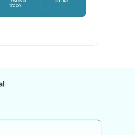
resolver
na fila
troco
al