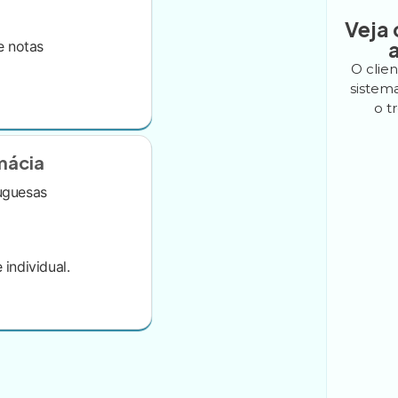
Veja
e notas
O clie
sistema
o t
mácia
uguesas
 individual.