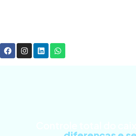
Controle total do cai
diferenças e s