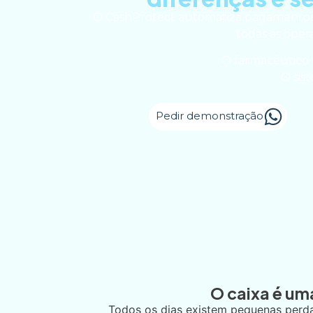
O CashProtect automatiza pagamentos e
todas as oper
O farmacêutico 
O sis
Pedir demonstração
O caixa é um
Todos os dias existem pequenas perdas