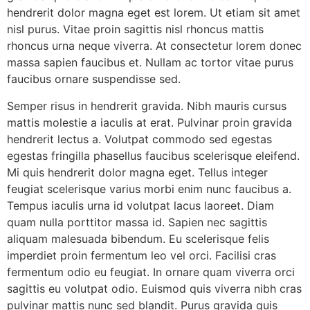
hendrerit dolor magna eget est lorem. Ut etiam sit amet
nisl purus. Vitae proin sagittis nisl rhoncus mattis
rhoncus urna neque viverra. At consectetur lorem donec
massa sapien faucibus et. Nullam ac tortor vitae purus
faucibus ornare suspendisse sed.
Semper risus in hendrerit gravida. Nibh mauris cursus
mattis molestie a iaculis at erat. Pulvinar proin gravida
hendrerit lectus a. Volutpat commodo sed egestas
egestas fringilla phasellus faucibus scelerisque eleifend.
Mi quis hendrerit dolor magna eget. Tellus integer
feugiat scelerisque varius morbi enim nunc faucibus a.
Tempus iaculis urna id volutpat lacus laoreet. Diam
quam nulla porttitor massa id. Sapien nec sagittis
aliquam malesuada bibendum. Eu scelerisque felis
imperdiet proin fermentum leo vel orci. Facilisi cras
fermentum odio eu feugiat. In ornare quam viverra orci
sagittis eu volutpat odio. Euismod quis viverra nibh cras
pulvinar mattis nunc sed blandit. Purus gravida quis