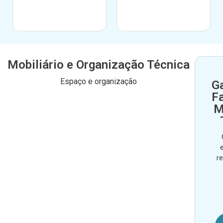
Mobiliário e Organização Técnica
Espaço e organização
G
F
M
r