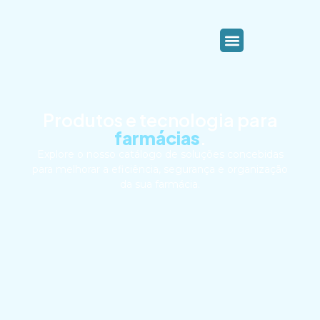
Produtos e tecnologia para
farmácias
.
Explore o nosso catálogo de soluções concebidas
para melhorar a eficiência, segurança e organização
da sua farmácia.