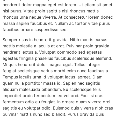
hendrerit dolor magna eget est lorem. Ut etiam sit amet
nisl purus. Vitae proin sagittis nisl rhoncus mattis
rhoncus urna neque viverra. At consectetur lorem donec
massa sapien faucibus et. Nullam ac tortor vitae purus
faucibus ornare suspendisse sed.
Semper risus in hendrerit gravida. Nibh mauris cursus
mattis molestie a iaculis at erat. Pulvinar proin gravida
hendrerit lectus a. Volutpat commodo sed egestas
egestas fringilla phasellus faucibus scelerisque eleifend.
Mi quis hendrerit dolor magna eget. Tellus integer
feugiat scelerisque varius morbi enim nunc faucibus a.
Tempus iaculis urna id volutpat lacus laoreet. Diam
quam nulla porttitor massa id. Sapien nec sagittis
aliquam malesuada bibendum. Eu scelerisque felis
imperdiet proin fermentum leo vel orci. Facilisi cras
fermentum odio eu feugiat. In ornare quam viverra orci
sagittis eu volutpat odio. Euismod quis viverra nibh cras
pulvinar mattis nunc sed blandit. Purus gravida quis