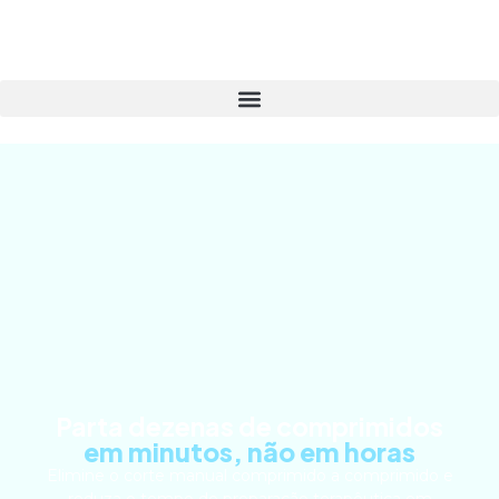
Parta dezenas de comprimidos
em minutos, não em horas
Elimine o corte manual comprimido a comprimido e