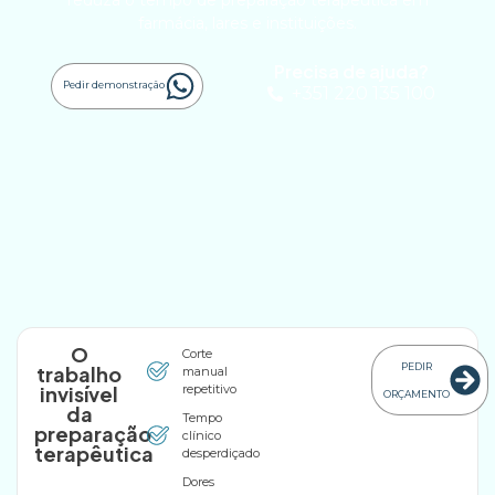
reduza o tempo de preparação terapêutica em
farmácia, lares e instituições.
Precisa de ajuda?
Pedir demonstração
+351 220 135 100
O
Corte
PEDIR
trabalho
manual
invisível
repetitivo
ORÇAMENTO
da
Tempo
preparação
clínico
terapêutica
desperdiçado
Dores