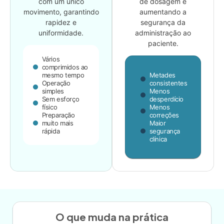
com um único
de dosagem e
movimento, garantindo
aumentando a
rapidez e
segurança da
uniformidade.
administração ao
paciente.
Vários
comprimidos ao
mesmo tempo
Metades
Operação
consistentes
simples
Menos
Sem esforço
desperdício
físico
Menos
Preparação
correções
muito mais
Maior
rápida
segurança
clínica
O que muda na prática