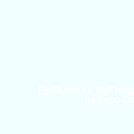
ElyPharma e ElyThin
na Expo G